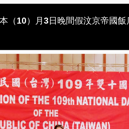
駐汶萊代表處本（10）月3日晚間假汶京