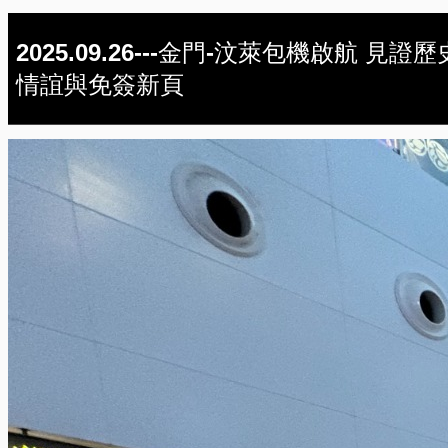
2025.09.26---金門-汶萊包機啟航 見證歷
情誼與免簽新頁