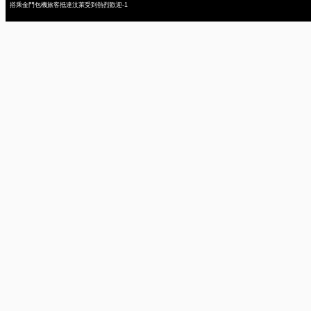
搭乘金門包機旅客抵達汶萊受到熱烈歡迎-1