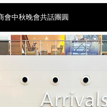
月-臺商會中秋晚會共話團圓