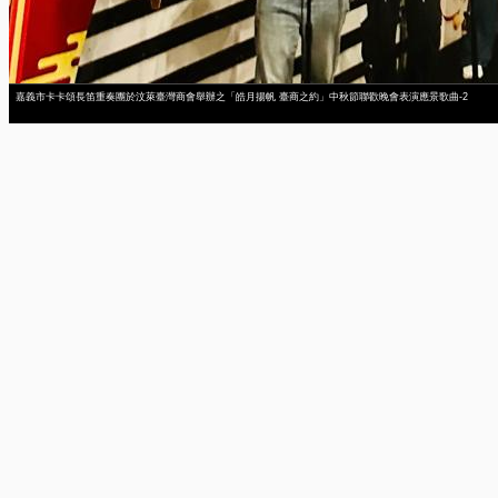
嘉義市卡卡頌長笛重奏團於汶萊臺灣商會舉辦之「皓月揚帆 臺商之約」中秋節聯歡晚會表演應景歌曲-2