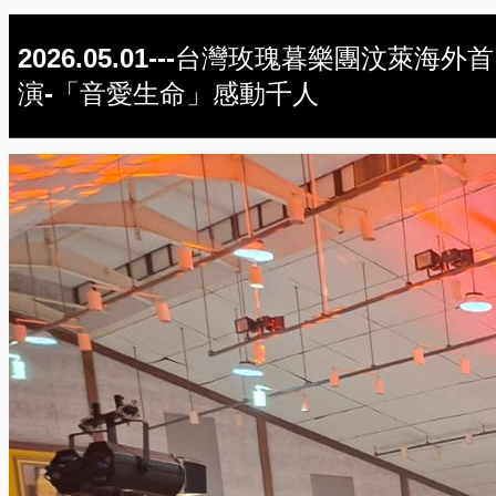
2026.05.01---台灣玫瑰暮樂團汶萊海外首
演-「音愛生命」感動千人