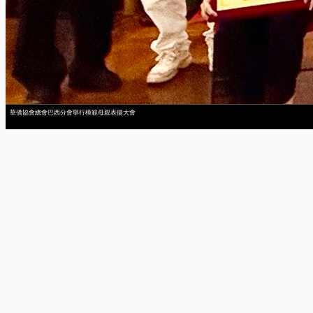
華僑協會總會巴西分會舉行模範母親表揚大會