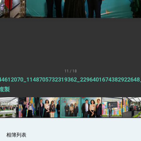
性突破 總統強調將以3大面向加速臺灣經濟轉型
升級 籲請立院全力支持並盡速通過
臺美簽署「對等貿易協定」確立對等關稅15%且不
疊加 我輸美2072項產品豁免對等關稅
總統接受「法新社」（AFP）專訪內容
外交部長林佳龍於《外交事務》撰文指出：自由
世界 需要台灣，團結合作方能守護繁榮
外交部長林佳龍出席《台灣光華雜誌》50週年慶
「見證蛻變，分享世界的光華」開幕式，期許數
位轉 型迎向下個50年
總統主持「台美經濟繁榮夥伴對話」記者會 說
明臺美合作三大戰略方向 盼與民主夥伴共同引
領 下一個世代的繁榮
11 / 18
外交部長林佳龍接受印尼「時代雜誌」專訪，闡
44612070_1148705732319362_2296401674382922648
述印太安全局勢，籲深化台印尼半導體供應鏈合
作
副總統接見美參議員蓋耶哥 強調美國是臺灣重
 複製
要合作夥伴
外交部長林佳龍午宴歡迎美國聯邦參議員蓋耶哥
訪問團
外交部長林佳龍接見美國智庫「德國馬歇爾基金
會」訪問團一行，深化跨大西洋戰略夥伴關係
臺美經貿談判獲階段性成果 卓揆期勉爭取時間完
成「臺美對等貿易協定」簽署
相簿列表
卓揆：臺美關稅談判階段性結果有助臺灣取得有