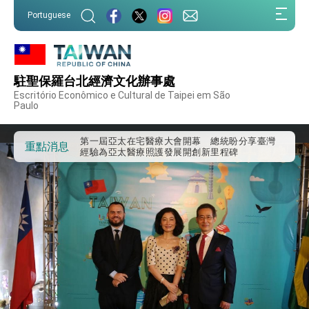
:::
Portuguese
:::
駐聖保羅台北經濟文化辦事處
外交部重要言論
Escritório Econômico e Cultural de Taipei em São
Paulo
我國政府將在美國亞利桑納州設立「駐鳳凰城辦
事處」，進一步深化台美交流合作
第一屆亞太在宅醫療大會開幕 總統盼分享臺灣
重點消息
經驗為亞太醫療照護發展開創新里程碑
外交部發布WHA文宣影片「台灣醫療點亮世界」
及「台灣智慧醫療與健康產業展」預告短片，向
世界展現台灣守護全球健康的創新能量
總統出訪史瓦帝尼返國談話 強調臺灣人有權利
走向世界 盼與理念相近國家共同維護國際秩序
堅定走向世界 賴總統抵達史瓦帝尼王國進行國是
訪問
總統與五院院長新春茶敘 盼化分歧為團結、為
國家邁出合作第一步
總統農曆春節談話
台美貿易協議完成簽署達成6大目標、創5大歷史