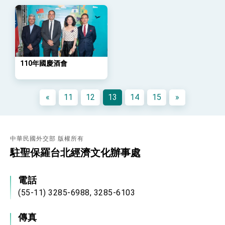
利戰略地位 全力支持「臺美對等貿易協定」簽署
外交部與數位發展部攜手合作，整合台灣雄厚數
位實力，達成固邦榮邦目標
外交部長林佳龍主持第35次「參與亞太經濟合作
策略小組」跨部會會議
民調顯示多數國人滿意政府外交表現，高度支持
「總合外交」與台歐美日關係深化
110年國慶酒會
總統以「韌性之島，希望之光」為題發表2026新
年談話
總統主持「守護民主台灣國安行動方案」記者
«
11
12
13
14
15
»
會 強調以實力守護台海和平 以決心掌握國家
命運
變局中 奮起的新臺灣 總統發表國慶演說
總統發表執政周年談話 盼面對未來挑戰 堅持
中華民國外交部 版權所有
團結 迎風轉型 穩健前行
駐聖保羅台北經濟文化辦事處
賴總統就職演說影片
總統重要談話
電話
(55-11) 3285-6988, 3285-6103
外交部重要言論
我國政府將在美國亞利桑納州設立「駐鳳凰城辦
傳真
事處」，進一步深化台美交流合作