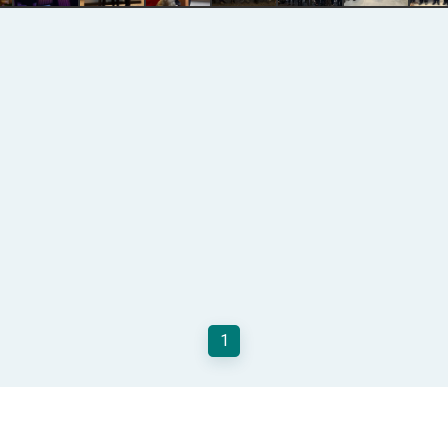
總統以「韌性之島，希望之光」為題發表2026新 年談話
記者會 強調以實力守護台海和平 以決心掌握國家命運
說
 堅持團結 迎風轉型 穩健前行
凰城辦事處」，進一步深化台美交流合作
1