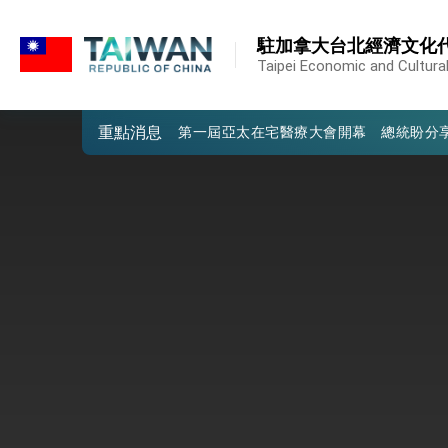
:::
:::
駐加拿大台北經濟文化
外交部重要言論
Taipei Economic and Cultural
我國政府將在美國亞利桑納州設立「駐鳳
重點消息
第一屆亞太在宅醫療大會開幕 總統盼分
外交部發布WHA文宣影片「台灣醫療點
總統出訪史瓦帝尼返國談話 強調臺灣人
堅定走向世界 賴總統抵達史瓦帝尼王國進
總統與五院院長新春茶敘 盼化分歧為團
總統農曆春節談話
台美貿易協議完成簽署達成6大目標、創5
臺美簽署「對等貿易協定」確立對等關稅15