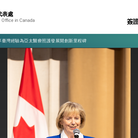
代表處
 Office in Canada
簽
凰城辦事處」，進一步深化台美交流合作
享臺灣經驗為亞太醫療照護發展開創新里程碑
領
簽
亮世界」及「台灣智慧醫療與健康產業展」預告短片，向世界展現台灣守
國
消
構
有權利走向世界 盼與理念相近國家共同維護國際秩序
中
申
行國是訪問
結、為國家邁出合作第一步
大歷史性突破 總統強調將以3大面向加速臺灣經濟轉型升級 籲請立
%且不疊加 我輸美2072項產品豁免對等關稅