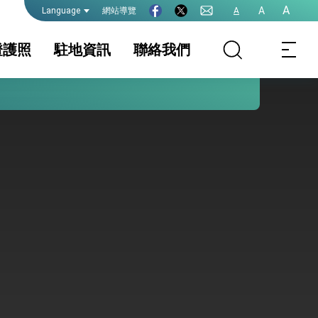
A
A
網站導覽
A
Language
證護照
駐地資訊
聯絡我們
務服務公告
證及入境須知
護照
國家相關資訊
簽證
生活資訊
護全球健康的創新能量
人入境加拿大
保及性平諮詢機
文件證明
行事曆
僑務資訊
港澳籍人士入臺
請
院全力支持並盡速通過