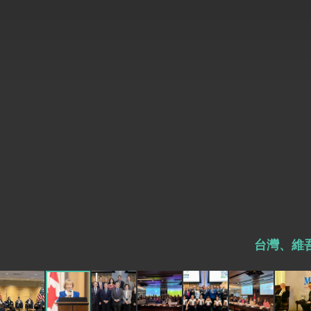
總統接受「法新社」（AFP）專訪內容
外交部長林佳龍於《外交事務》撰文指出
總統主持「台美經濟繁榮夥伴對話」記者
外交部長林佳龍接受印尼「時代雜誌」專
外交部長林佳龍午宴歡迎美國聯邦參議員
外交部長林佳龍接見美國智庫「德國馬歇
臺美經貿談判獲階段性成果 卓揆期勉爭取
卓揆：臺美關稅談判階段性結果有助臺灣
台灣、維
外交部與數位發展部攜手合作，整合台灣
外交部長林佳龍主持第35次「參與亞太經
民調顯示多數國人滿意政府外交表現，高