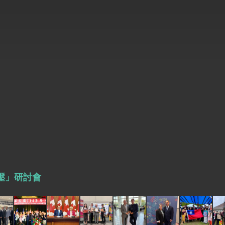
式，期許數位轉 型迎向下個50年
繁榮
壓」研討會