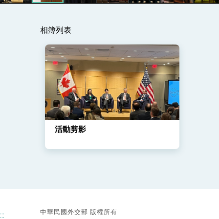
相簿列表
總統主持「守護民主台灣國安行動方案」
變局中 奮起的新臺灣 總統發表國慶演
總統發表執政周年談話 盼面對未來挑戰
賴總統就職演說影片
總統重要談話
活動剪影
外交部重要言論
我國政府將在美國亞利桑納州設立「駐鳳
中華民國外交部 版權所有
:::