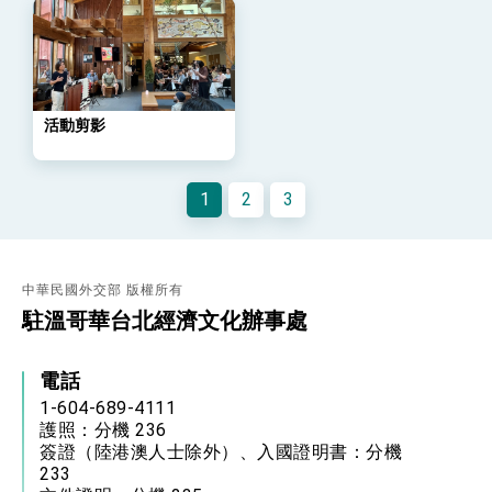
位實力，達成固邦榮邦目標
外交部長林佳龍主持第35次「參與亞太經濟合作
策略小組」跨部會會議
民調顯示多數國人滿意政府外交表現，高度支持
「總合外交」與台歐美日關係深化
活動剪影
總統以「韌性之島，希望之光」為題發表2026新
年談話
總統主持「守護民主台灣國安行動方案」記者
會 強調以實力守護台海和平 以決心掌握國家
1
2
3
命運
變局中 奮起的新臺灣 總統發表國慶演說
總統發表執政周年談話 盼面對未來挑戰 堅持
團結 迎風轉型 穩健前行
中華民國外交部 版權所有
駐溫哥華台北經濟文化辦事處
賴總統就職演說影片
總統重要談話
電話
外交部重要言論
1-604-689-4111
護照：分機 236
我國政府將在美國亞利桑納州設立「駐鳳凰城辦
簽證（陸港澳人士除外）、入國證明書：分機
事處」，進一步深化台美交流合作
233