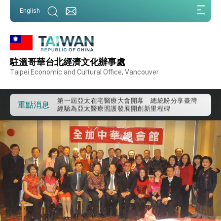
:::
English
:::
外交部重要言論
駐溫哥華台北經濟文化辦事處
我國政府將在美國亞利桑納州設立「駐鳳凰城辦
Taipei Economic and Cultural Office, Vancouver
事處」，進一步深化台美交流合作
第一屆亞太在宅醫療大會開幕 總統盼分享臺灣
經驗為亞太醫療照護發展開創新里程碑
重點消息
外交部發布WHA文宣影片「台灣醫療點亮世界」
及「台灣智慧醫療與健康產業展」預告短片，向
世界展現台灣守護全球健康的創新能量
總統出訪史瓦帝尼返國談話 強調臺灣人有權利
走向世界 盼與理念相近國家共同維護國際秩序
堅定走向世界 賴總統抵達史瓦帝尼王國進行國是
訪問
總統與五院院長新春茶敘 盼化分歧為團結、為
國家邁出合作第一步
總統農曆春節談話
台美貿易協議完成簽署達成6大目標、創5大歷史
性突破 總統強調將以3大面向加速臺灣經濟轉型
升級 籲請立院全力支持並盡速通過