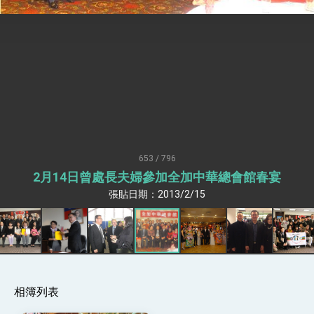
臺美簽署「對等貿易協定」確立對等關稅15%且不
疊加 我輸美2072項產品豁免對等關稅
總統接受「法新社」（AFP）專訪內容
外交部長林佳龍於《外交事務》撰文指出：自由
世界 需要台灣，團結合作方能守護繁榮
外交部長林佳龍出席《台灣光華雜誌》50週年慶
「見證蛻變，分享世界的光華」開幕式，期許數
位轉 型迎向下個50年
總統主持「台美經濟繁榮夥伴對話」記者會 說
明臺美合作三大戰略方向 盼與民主夥伴共同引
領 下一個世代的繁榮
外交部長林佳龍接受印尼「時代雜誌」專訪，闡
述印太安全局勢，籲深化台印尼半導體供應鏈合
653 / 796
作
副總統接見美參議員蓋耶哥 強調美國是臺灣重
2月14日曾處長夫婦參加全加中華總會館春宴
要合作夥伴
張貼日期：2013/2/15
外交部長林佳龍午宴歡迎美國聯邦參議員蓋耶哥
訪問團
外交部長林佳龍接見美國智庫「德國馬歇爾基金
會」訪問團一行，深化跨大西洋戰略夥伴關係
臺美經貿談判獲階段性成果 卓揆期勉爭取時間完
成「臺美對等貿易協定」簽署
卓揆：臺美關稅談判階段性結果有助臺灣取得有
相簿列表
利戰略地位 全力支持「臺美對等貿易協定」簽署
外交部與數位發展部攜手合作，整合台灣雄厚數