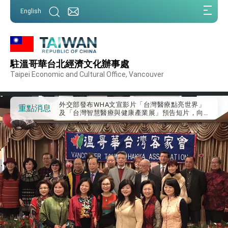
:::
English
:::
外交部重要言論
駐溫哥華台北經濟文化辦事處
我國政府將在美國亞利桑納州設立「駐鳳凰城辦
事處」，進一步深化台美交流合作
Taipei Economic and Cultural Office, Vancouver
第一屆亞太在宅醫療大會開幕 總統盼分享臺灣
經驗為亞太醫療照護發展開創新里程碑
外交部發布WHA文宣影片「台灣醫療點亮世界」
重點消息
及「台灣智慧醫療與健康產業展」預告短片，向
世界展現台灣守護全球健康的創新能量
總統出訪史瓦帝尼返國談話 強調臺灣人有權利
走向世界 盼與理念相近國家共同維護國際秩序
堅定走向世界 賴總統抵達史瓦帝尼王國進行國是
訪問
總統與五院院長新春茶敘 盼化分歧為團結、為
國家邁出合作第一步
總統農曆春節談話
台美貿易協議完成簽署達成6大目標、創5大歷史
性突破 總統強調將以3大面向加速臺灣經濟轉型
升級 籲請立院全力支持並盡速通過
臺美簽署「對等貿易協定」確立對等關稅15%且不