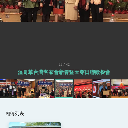
疊加 我輸美2072項產品豁免對等關稅
總統接受「法新社」（AFP）專訪內容
外交部長林佳龍於《外交事務》撰文指出：自由
世界 需要台灣，團結合作方能守護繁榮
外交部長林佳龍出席《台灣光華雜誌》50週年慶
「見證蛻變，分享世界的光華」開幕式，期許數
位轉 型迎向下個50年
總統主持「台美經濟繁榮夥伴對話」記者會 說
明臺美合作三大戰略方向 盼與民主夥伴共同引
領 下一個世代的繁榮
外交部長林佳龍接受印尼「時代雜誌」專訪，闡
述印太安全局勢，籲深化台印尼半導體供應鏈合
29 / 42
作
外交部長林佳龍午宴歡迎美國聯邦參議員蓋耶哥
溫哥華台灣客家會新春暨天穿日聯歡餐會
訪問團
外交部長林佳龍接見美國智庫「德國馬歇爾基金
會」訪問團一行，深化跨大西洋戰略夥伴關係
臺美經貿談判獲階段性成果 卓揆期勉爭取時間完
成「臺美對等貿易協定」簽署
卓揆：臺美關稅談判階段性結果有助臺灣取得有
利戰略地位 全力支持「臺美對等貿易協定」簽署
相簿列表
外交部與數位發展部攜手合作，整合台灣雄厚數
位實力，達成固邦榮邦目標
外交部長林佳龍主持第35次「參與亞太經濟合作