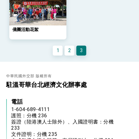
策略小組」跨部會會議
民調顯示多數國人滿意政府外交表現，高度支持
「總合外交」與台歐美日關係深化
總統以「韌性之島，希望之光」為題發表2026新
年談話
僑團活動花絮
總統主持「守護民主台灣國安行動方案」記者
會 強調以實力守護台海和平 以決心掌握國家
命運
變局中 奮起的新臺灣 總統發表國慶演說
1
2
3
總統發表執政周年談話 盼面對未來挑戰 堅持
團結 迎風轉型 穩健前行
賴總統就職演說影片
中華民國外交部 版權所有
駐溫哥華台北經濟文化辦事處
總統重要談話
外交部重要言論
電話
我國政府將在美國亞利桑納州設立「駐鳳凰城辦
1-604-689-4111
事處」，進一步深化台美交流合作
護照：分機 236
簽證（陸港澳人士除外）、入國證明書：分機
233
文件證明：分機 235