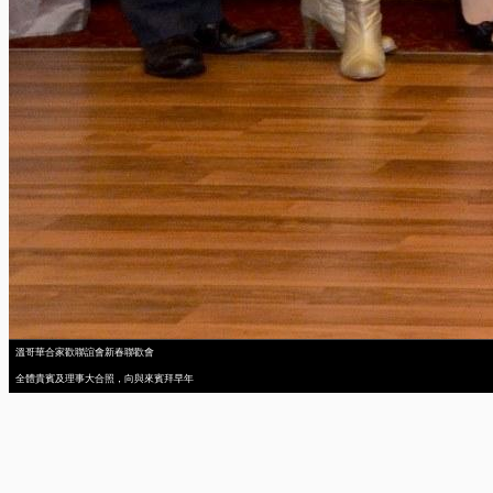
溫哥華合家歡聯誼會新春聯歡會
全體貴賓及理事大合照，向與來賓拜早年