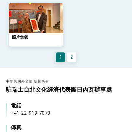
位實力，達成固邦榮邦目標
外交部長林佳龍主持第35次「參與亞太經濟合作
策略小組」跨部會會議
民調顯示多數國人滿意政府外交表現，高度支持
「總合外交」與台歐美日關係深化
總統以「韌性之島，希望之光」為題發表2026新
年談話
照片集錦
總統主持「守護民主台灣國安行動方案」記者
會 強調以實力守護台海和平 以決心掌握國家
命運
1
2
變局中 奮起的新臺灣 總統發表國慶演說
總統發表執政周年談話 盼面對未來挑戰 堅持
團結 迎風轉型 穩健前行
賴總統就職演說影片
中華民國外交部 版權所有
駐瑞士台北文化經濟代表團日內瓦辦事處
總統重要談話
外交部重要言論
電話
+41-22-919-7070
我國政府將在美國亞利桑納州設立「駐鳳凰城辦
事處」，進一步深化台美交流合作
傳真