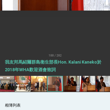
性突破 總統強調將以3大面向加速臺灣經濟轉型
升級 籲請立院全力支持並盡速通過
臺美簽署「對等貿易協定」確立對等關稅15%且不
疊加 我輸美2072項產品豁免對等關稅
總統接受「法新社」（AFP）專訪內容
外交部長林佳龍於《外交事務》撰文指出：自由
世界 需要台灣，團結合作方能守護繁榮
外交部長林佳龍出席《台灣光華雜誌》50週年慶
「見證蛻變，分享世界的光華」開幕式，期許數
位轉 型迎向下個50年
總統主持「台美經濟繁榮夥伴對話」記者會 說
明臺美合作三大戰略方向 盼與民主夥伴共同引
領 下一個世代的繁榮
188 / 282
外交部長林佳龍接受印尼「時代雜誌」專訪，闡
我友邦馬紹爾群島衛生部長Hon. Kalani Kaneko於
述印太安全局勢，籲深化台印尼半導體供應鏈合
作
外交部長林佳龍午宴歡迎美國聯邦參議員蓋耶哥
2018年WHA歡迎酒會致詞
訪問團
外交部長林佳龍接見美國智庫「德國馬歇爾基金
會」訪問團一行，深化跨大西洋戰略夥伴關係
臺美經貿談判獲階段性成果 卓揆期勉爭取時間完
成「臺美對等貿易協定」簽署
卓揆：臺美關稅談判階段性結果有助臺灣取得有
利戰略地位 全力支持「臺美對等貿易協定」簽署
相簿列表
外交部與數位發展部攜手合作，整合台灣雄厚數