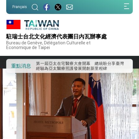
:::
Français
:::
駐瑞士台北文化經濟代表團日內瓦辦事處
外交部重要言論
Bureau de Genève, Délégation Culturelle et
Economique de Taipei
我國政府將在美國亞利桑納州設立「駐鳳凰城辦
事處」，進一步深化台美交流合作
第一屆亞太在宅醫療大會開幕 總統盼分享臺灣
重點消息
經驗為亞太醫療照護發展開創新里程碑
外交部發布WHA文宣影片「台灣醫療點亮世界」
及「台灣智慧醫療與健康產業展」預告短片，向
世界展現台灣守護全球健康的創新能量
總統出訪史瓦帝尼返國談話 強調臺灣人有權利
走向世界 盼與理念相近國家共同維護國際秩序
堅定走向世界 賴總統抵達史瓦帝尼王國進行國是
訪問
總統與五院院長新春茶敘 盼化分歧為團結、為
國家邁出合作第一步
總統農曆春節談話
台美貿易協議完成簽署達成6大目標、創5大歷史