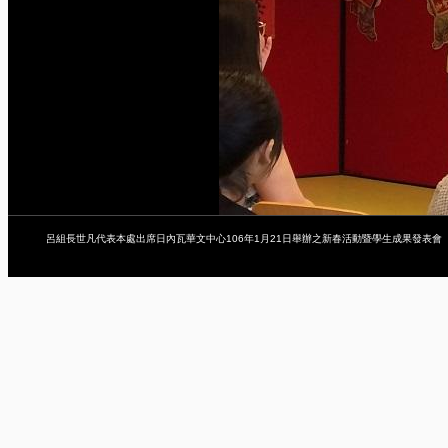
呂組長世凡代表本處出席日內瓦華文中心106年1月21日舉辦之新春活動暨學生成果發表會