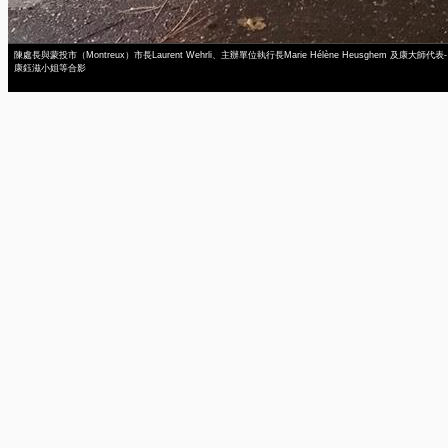
陳處長與蒙投市（Montreux）市長Laurent Wehrli、主辦單位執行長Marie Hélène Heusghem 及康大師代表-
康鈺滋小姐等合影