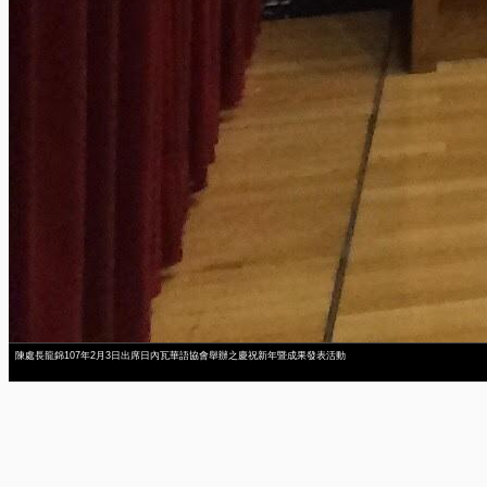
陳處長龍錦107年2月3日出席日內瓦華語協會舉辦之慶祝新年暨成果發表活動