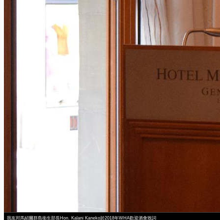
我友邦馬紹爾群島衛生部長Hon. Kalani Kaneko於2018年WHA歡迎酒會致詞