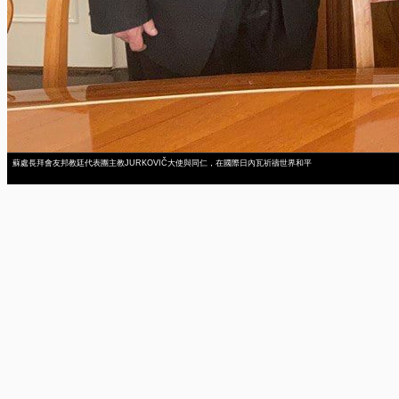
蘇處長拜會友邦教廷代表團主教JURKOVIČ大使與同仁，在國際日內瓦祈禱世界和平