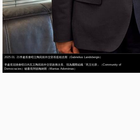
2025.01. 21李處長會晤立陶宛前外交部長藍柏吉斯（Gabrielius Landsbergis）
李處長冠德會晤日內瓦立陶宛前外交部政務次長、現為國際組織「民主社群」（Community of
Democracies）秘書長阿頓梅納斯（Mantas Adomėnas）