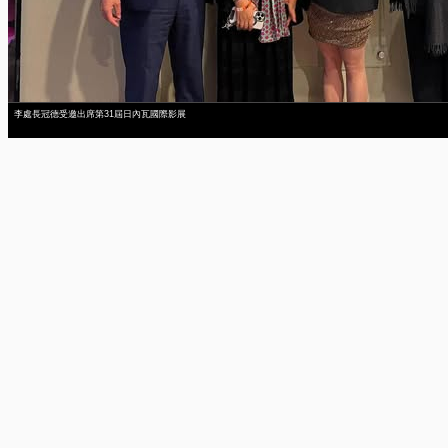
李處長冠德受邀出席第31屆日內瓦國際影展