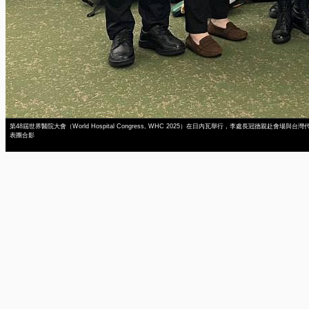
第48屆世界醫院大會（World Hospital Congress, WHC 2025）在日內瓦舉行，李處長冠德親赴會場與台灣
表團合影