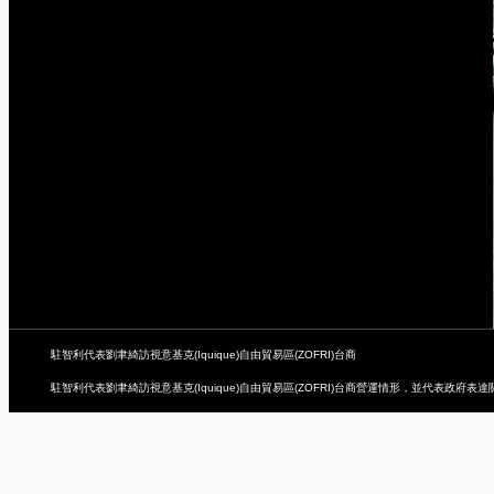
駐智利代表劉聿綺訪視意基克(Iquique)自由貿易區(ZOFRI)台商
駐智利代表劉聿綺訪視意基克(Iquique)自由貿易區(ZOFRI)台商營運情形，並代表政