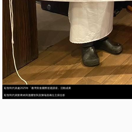
駐智利代表處2025年「臺灣美食國際巡迴講座」活動成果
駐智利代表劉聿綺與溫國智與及陳瑞昌兩位主廚合影