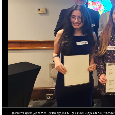
駐智利代表處舉辦頒發2025年外交部臺灣獎學金生、教育部華語文獎學金生及淡江數位專