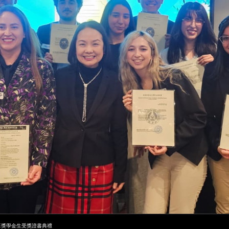
班獎學金生受獎證書典禮