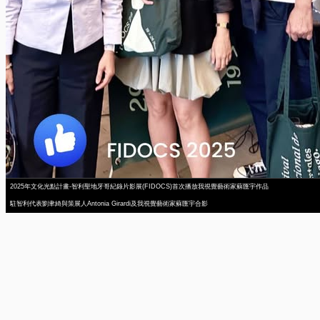
2025年文化光點計畫-智利聖地牙哥紀錄片影展(FIDOCS)首次播放我視覺藝術家蘇匯宇作品
駐智利代表劉聿綺與策展人Antonia Girardi及我視覺藝術家蘇匯宇合影