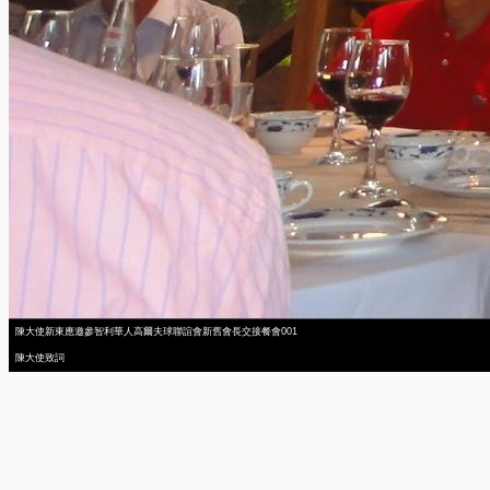
陳大使新東應邀參智利華人高爾夫球聯誼會新舊會長交接餐會001
陳大使致詞