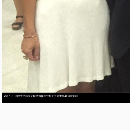
2017.01.18陳大使新東夫婦應邀參加智利天主大學第41屆電影節