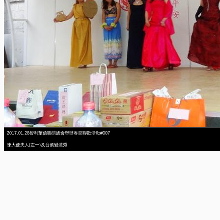
2017.01.28智利華僑聯誼總會舉辦春節聯歡活動#007
陳大使夫人(左一)及台僑變裝秀