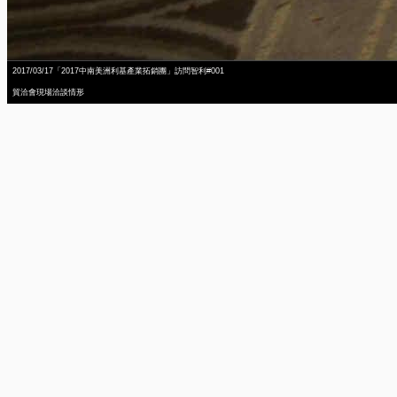
2017/03/17「2017中南美洲利基產業拓銷團」訪問智利#001
貿洽會現場洽談情形