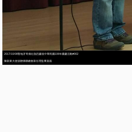
2017/10/08聖地牙哥僑社熱烈慶祝中華民國106年國慶活動#002
陳新東大使頒贈僑聯總會新任理監事賀函