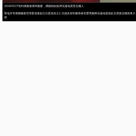
2018/02/27智利僑胞發揮同胞愛，踴躍捐款賑濟花蓮地震受災國人
聖地牙哥僑聯總會管理委員會副主任委員高主仁夫婦及智利臺商會長曹秀鄉將花蓮地震捐款支票面交陳新東大
使