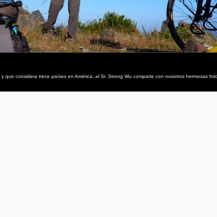
 que considera trece países en América, el Sr. Strong Wu comparte con nosotros hermosas fotogr