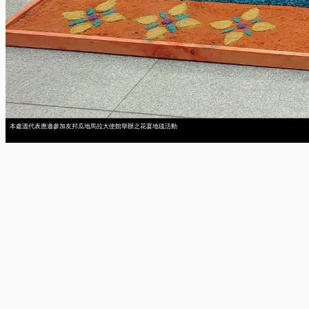
本處溫代表應邀參加友邦瓜地馬拉大使館舉辦之花宴地毯活動