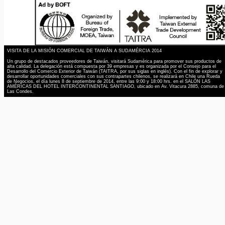
VISITA DE LA MISIÓN COMERCIAL DE TAIWÁN A SUDAMÉRCIA 2014
Un grupo de destacados proveedores de Taiwán, visitará Sudamérica para promover sus productos de
alta calidad. La delegación está compuesta por 39 empresas y es organizada por el Consejo para el
Desarrollo del Comercio Exterior de Taiwán (TAITRA, por sus siglas en inglés). Con el fin de explorar y
desarrollar oportunidades comerciales con sus contrapartes chilenos, se realizará en Chile una Rueda
de Negocios, el día lunes 8 de septiembre de 2014, entre las 9:00 y 18:00 hrs. en el SALÓN LAS
AMÉRICAS DEL HOTEL INTERCONTINENTAL SANTIAGO, ubicado en Av. Vitacura 2885, comuna de
Las Condes.