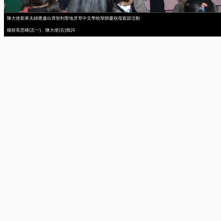
陳大使新東夫婦應邀出席智利聖地牙哥中文學校舉辦慶祝母親節活動
楊校長思棣(左一)、陳大使(右)致詞