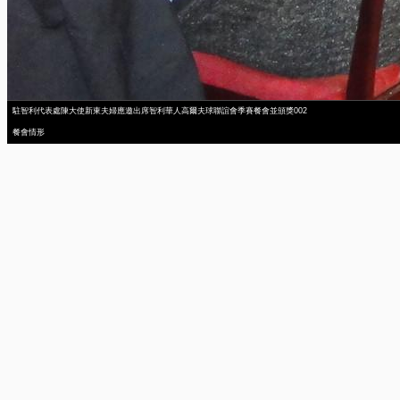
駐智利代表處陳大使新東夫婦應邀出席智利華人高爾夫球聯誼會季賽餐會並頒獎002
餐會情形