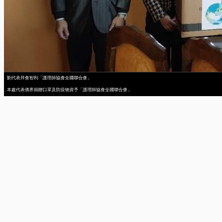
劉代表拜會智利「護理師協會全國聯合會」
本處代表僑界捐贈口罩及防疫物資予「護理師協會全國聯合會」