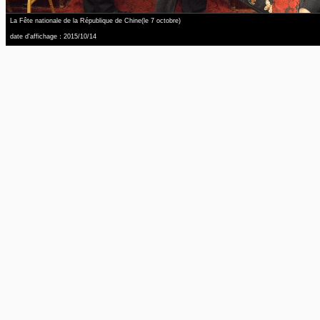
La Fête nationale de la République de Chine(le 7 octobre)
date d'affichage：2015/10/14