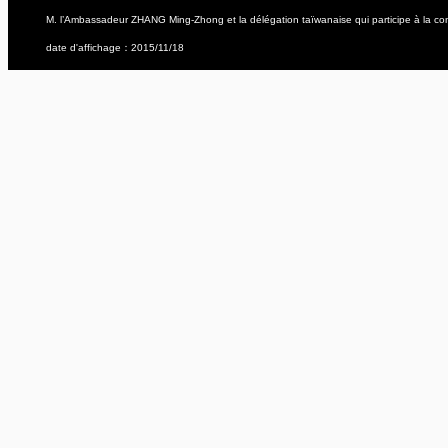
M. l’Ambassadeur ZHANG Ming-Zhong et la délégation taïwanaise qui participe à la conf
date d'affichage：2015/11/18