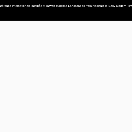
érence internationale intitulée « Taiwan Maritime Landscapes from Neolithic to Early Modern Tim