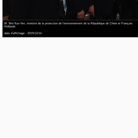
M. Wei Kuo-Yen, ministre de la protection de l'environnement de la République de Chine et François
Hollande
date d'affichage：2015/12/14