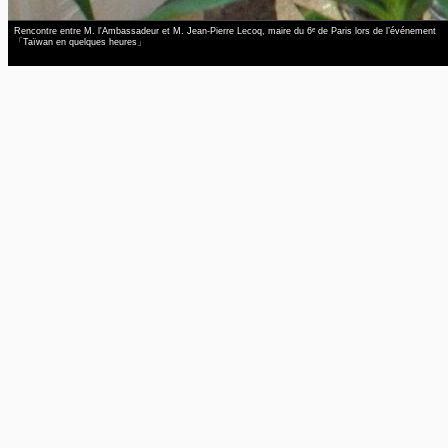
Rencontre entre M. l'Ambassadeur et M. Jean-Pierre Lecoq, maire du 6ᵉ de Paris lors de l’événement
「Taïwan en quelques heures」