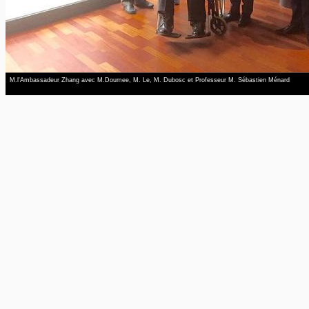
M.l'Ambassadeur Zhang avec M.Doumee, M. Le, M. Dubosc et Professeur M. Sébastien Ménard