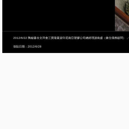
2012/6/22 陶秘書令文拜會三寶瓏臺資印尼南亞塑膠公司總經理謝南盛（兼任僑務顧問
張貼日期：2012/6/28