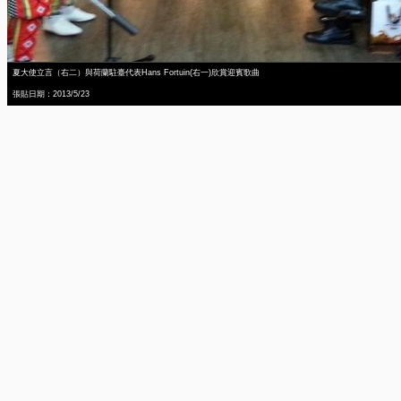
夏大使立言（右二）與荷蘭駐臺代表Hans Fortuin(右一)欣賞迎賓歌曲
張貼日期：2013/5/23