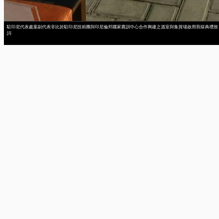
駐印尼代表處葉副代表非比於駐印尼技術團與印尼倫邦國家農訓中心合作興建之溫室與集貨場啟用剪綵典禮致
詞