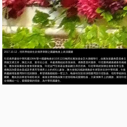
2017.10.12，培民學校師生於僑界舉辦之國慶晚會上表演國樂
印尼僑界慶祝中華民國106年雙十國慶晚會於10月12日晚間在雅加達金莎大酒樓舉行，由雅加達慶典委員會主
席鐘文燐主持，陳忠大使、葉非比公使、本處僑務組組長張淑燕、僑務委員何麗蓉、印尼臺商總會總會長賴維
信、雅加達留臺校友會會長劉俊逸、印尼金門互助基金會副總主席呂世典、印尼華商經貿聯合會會長李玉香、
僑務諮詢委員余基成及李勇芳等僑界人士約400人參加，陳大使致詞感謝僑胞多年來堅持支持中華民國，今後
將繼續增進臺灣與印尼的關係，希望僑胞都能助一臂之力，晚會特別安排演唱臺灣及印尼歌曲、培民學校師生
國樂、魔術及跆拳道等精彩表演，最後全體僑胞由陳大使領唱梅花愛國歌曲，大家揮舞手上的國旗，展現印尼
全僑團結一心，愛國愛鄉的情操，為中華民國慶生。