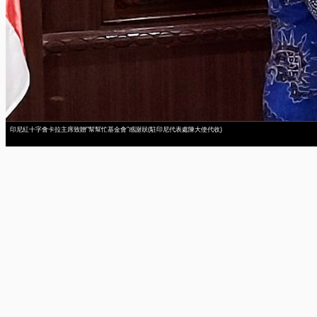
印尼紅十字會卡拉主席致贈"幫幫忙基金會"感謝狀(駐印尼代表處陳大使代收)