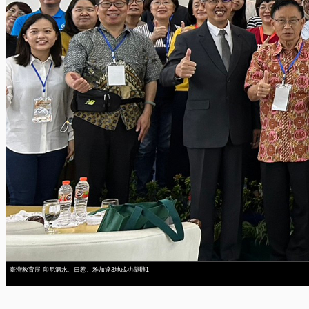
臺灣教育展 印尼泗水、日惹、雅加達3地成功舉辦1