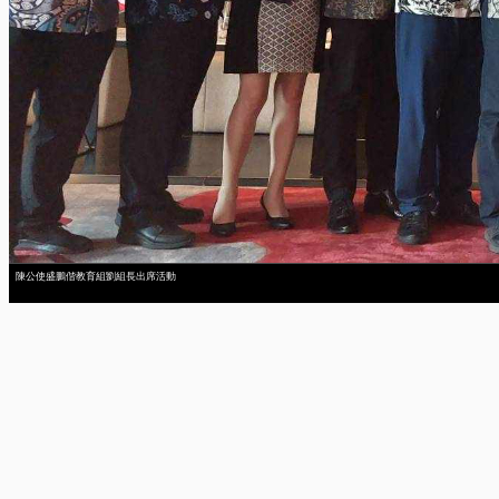
陳公使盛鵬偕教育組劉組長出席活動