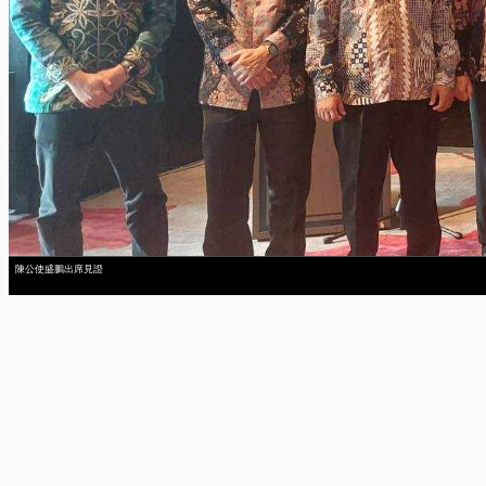
陳公使盛鵬出席見證