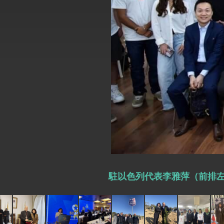
外交部長林佳龍於《外交事務》撰文指出
總統主持「台美經濟繁榮夥伴對話」記者
外交部長林佳龍接受印尼「時代雜誌」專
外交部長林佳龍午宴歡迎美國聯邦參議員
外交部長林佳龍接見美國智庫「德國馬歇
臺美經貿談判獲階段性成果 卓揆期勉爭取
卓揆：臺美關稅談判階段性結果有助臺灣
外交部與數位發展部攜手合作，整合台灣
駐以色列代表李雅萍（前排
外交部長林佳龍主持第35次「參與亞太經
民調顯示多數國人滿意政府外交表現，高