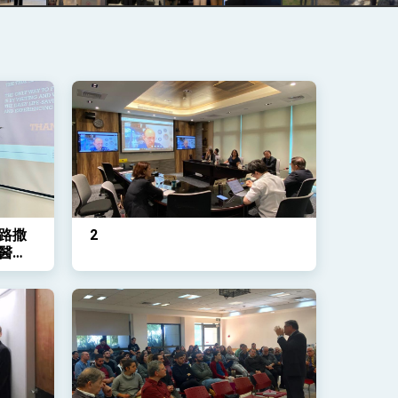
路撒
2
醫衛