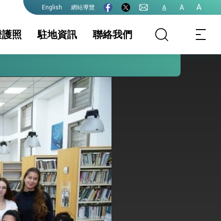
A
A
網站導覽
A
English
證護照
駐地資訊
聯絡我們
護全球健康的創新能量
照
家相關資訊
簽證
簽證及入境須知
文件證明
生活資訊
保及性平諮詢機
行事曆
院全力支持並盡速通過