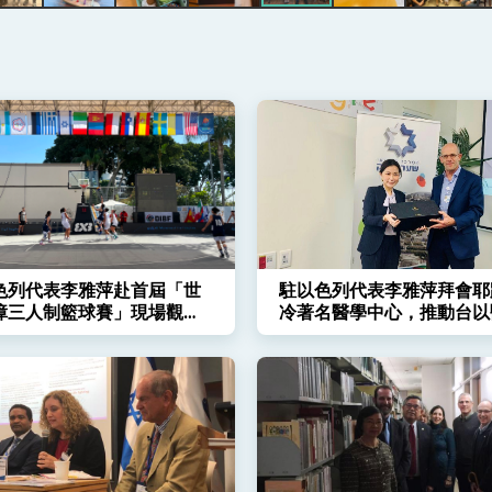
記者會 強調以實力守護台海和平 以決心掌握國家命運
說
 堅持團結 迎風轉型 穩健前行
色列代表李雅萍赴首屆「世
駐以色列代表李雅萍拜會耶
凰城辦事處」，進一步深化台美交流合作
障三人制籃球賽」現場觀
冷著名醫學中心，推動台以
為我國代表隊加油
交流