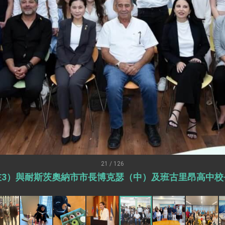
：自由世界 需要台灣，團結合作方能守護繁榮
外交部長林佳龍出席《台灣光華雜誌》50週年慶「見證蛻變，分享世界的光華」開幕
會 說明臺美合作三大戰略方向 盼與民主夥伴共同引領 下一個世代的
訪，闡述印太安全局勢，籲深化台印尼半導體供應鏈合作
蓋耶哥訪問團
爾基金會」訪問團一行，深化跨大西洋戰略夥伴關係
時間完成「臺美對等貿易協定」簽署
取得有利戰略地位 全力支持「臺美對等貿易協定」簽署
雄厚數位實力，達成固邦榮邦目標
21 / 126
左3）與耐斯茨奧納市市長博克瑟（中）及班古里昂高中校
濟合作策略小組」跨部會會議
度支持「總合外交」與台歐美日關係深化
總統以「韌性之島，希望之光」為題發表2026新 年談話