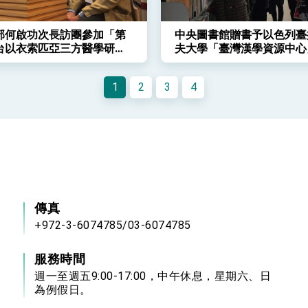
部何啟功次長訪團參加「第
中央圖書館贈書予以色列臺
台以衣索匹亞三方醫學研討
夫大學「臺灣漢學資源中心
1
2
3
4
傳真
+972-3-6074785/03-6074785
服務時間
週一至週五9:00-17:00，中午休息，星期六、日
為例假日。