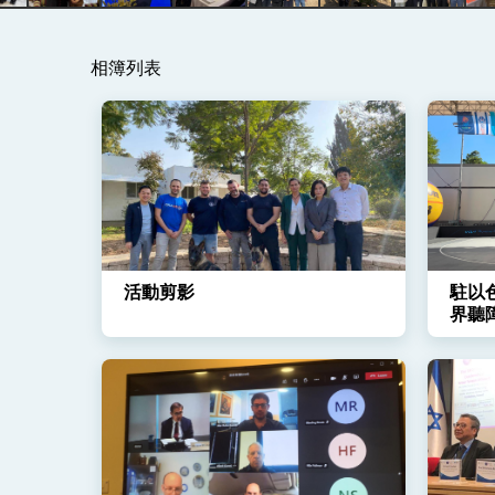
總統主持「守護民主台灣國安行動方案」
相簿列表
變局中 奮起的新臺灣 總統發表國慶演
總統發表執政周年談話 盼面對未來挑戰
賴總統就職演說影片
總統重要談話
外交部重要言論
活動剪影
駐以
我國政府將在美國亞利桑納州設立「駐鳳
界聽
賽，