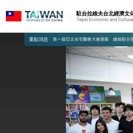
:::
外交部重要言論
:::
駐台拉維夫台北經濟文
我國政府將在美國亞利桑納州設立「駐鳳
Taipei Economic and Cultural 
第一屆亞太在宅醫療大會開幕 總統盼分
重點消息
外交部發布WHA文宣影片「台灣醫療點
總統出訪史瓦帝尼返國談話 強調臺灣人
堅定走向世界 賴總統抵達史瓦帝尼王國進
總統與五院院長新春茶敘 盼化分歧為團
總統農曆春節談話
台美貿易協議完成簽署達成6大目標、創5
臺美簽署「對等貿易協定」確立對等關稅15
總統接受「法新社」（AFP）專訪內容