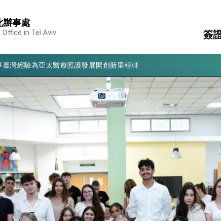
化辦事處
凰城辦事處」，進一步深化台美交流合作
Office in Tel Aviv
簽
享臺灣經驗為亞太醫療照護發展開創新里程碑
亮世界」及「台灣智慧醫療與健康產業展」預告短片，向世界展現台灣守
護
國
有權利走向世界 盼與理念相近國家共同維護國際秩序
消
構
行國是訪問
結、為國家邁出合作第一步
大歷史性突破 總統強調將以3大面向加速臺灣經濟轉型升級 籲請立
%且不疊加 我輸美2072項產品豁免對等關稅